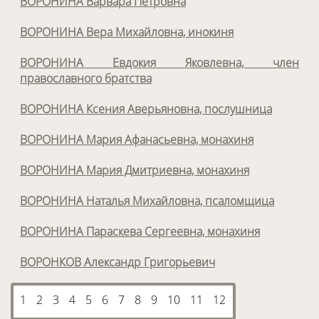
ВОРОНИНА Варвара Петровна
ВОРОНИНА Вера Михайловна, инокиня
ВОРОНИНА Евдокия Яковлевна, член
православного братства
ВОРОНИНА Ксения Аверьяновна, послушница
ВОРОНИНА Мария Афанасьевна, монахиня
ВОРОНИНА Мария Дмитриевна, монахиня
ВОРОНИНА Наталья Михайловна, псаломщица
ВОРОНИНА Параскева Сергеевна, монахиня
ВОРОНКОВ Александр Григорьевич
1
2
3
4
5
6
7
8
9
10
11
12
13
14
15
16