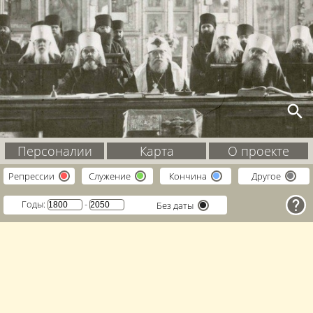
search
Персоналии
Карта
О проекте
Репрессии
Служение
Кончина
Другое
help
Годы:
-
Без даты