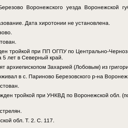
ерезово Воронежского уезда Воронежской гу
зование. Дата хиротонии не установлена.
зово.
тован.
ен тройкой при ПП ОГПУ по Центрально-Чернозем
 5 лет в Северный край.
ят архиепископом Захарией (Лобовым) из григори
живал в с. Париново Березовского р-на Воронеж
стован.
жден тройкой при УНКВД по Воронежской обл. (по 
стрелян.
кой обл. Т. 2. С. 117.