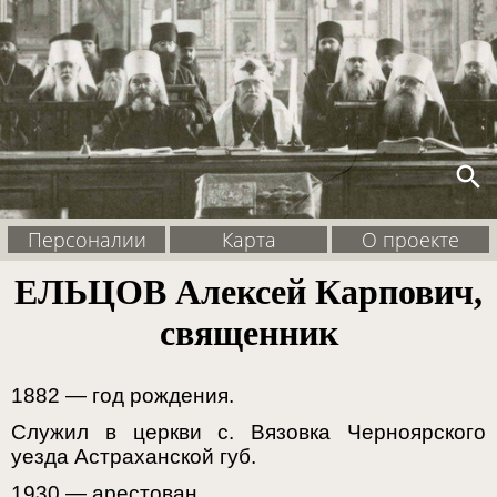
search
Персоналии
Карта
О проекте
ЕЛЬЦОВ Алексей Карпович,
священник
1882 — год рождения.
Служил в церкви с. Вязовка Черноярского
уезда Астраханской губ.
1930 — арестован.