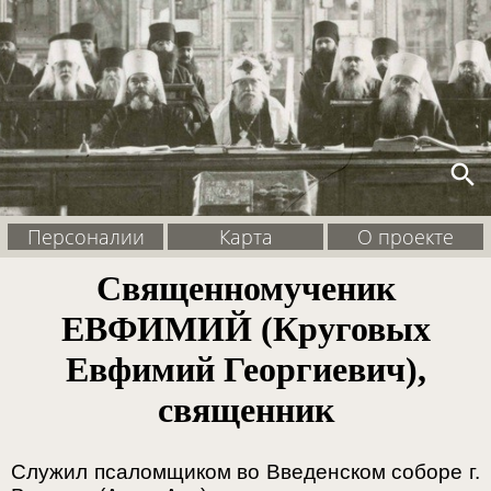
search
Персоналии
Карта
О проекте
Священномученик
ЕВФИМИЙ (Круговых
Евфимий Георгиевич),
священник
Служил псаломщиком во Введенском соборе г.