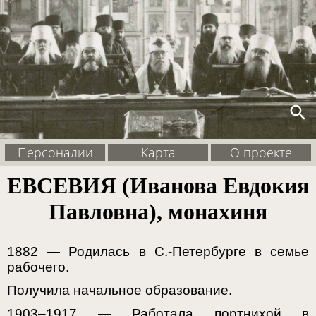
search
Персоналии
Карта
О проекте
ЕВСЕВИЯ (Иванова Евдокия
Павловна), монахиня
1882 — Родилась в С.-Петербурге в семье
рабочего.
Получила начальное образование.
1903–1917 — Работала портнихой в