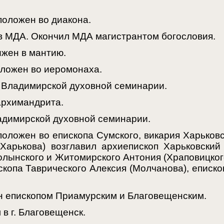
.
положен во диакона.
 МДА. Окончил МДА магистрантом богословия.
ижен в мантию.
оложен во иеромонаха.
 Владимирской духовной семинарии.
архимандрита.
адимирской духовной семинарии.
положен во епископа Сумского, викария Харьков
 Харькова) возглавил архиепископ Харьковский
олынского и Житомирского Антония (Храповицкого
скопа Таврического Алексия (Молчанова), еписко
н епископом Приамурским и Благовещенским.
в г. Благовещенск.