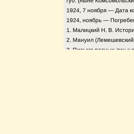
губ. (ныне Комсомольски
1924, 7 ноября — Дата к
1924, ноябрь — Погребе
1. Малицкий Н. В. Истор
2. Мануил (Лемешевский)
3. Письма разных лиц к с
4. На Писцовском кл
http://muzeypiscowa.ucoz
5. Подвиг веры: Епископ Е
6. Православная энциклоп
7. Священный Собор Пр
сессия. М., 2002. С. 282.
8. Евгений (Бережков; 
http://bibl-kostroma.ru