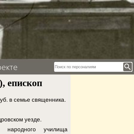
оекте
search
, епископ
уб. в семье священника.
ровском уезде.
о народного училища