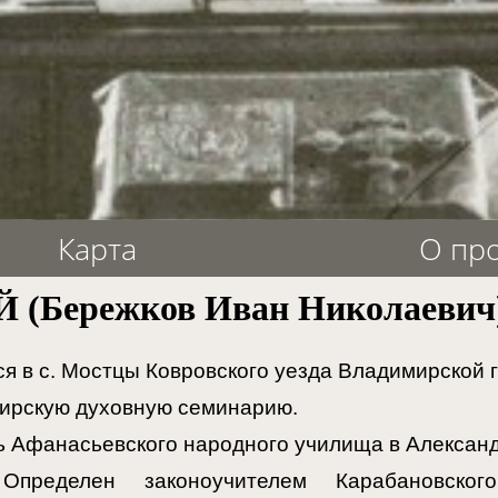
Карта
О пр
(Бережков Иван Николаевич)
я в с. Мостцы Ковровского уезда Владимирской г
ирскую духовную семинарию.
ь Афанасьевского народного училища в Александ
еделен законоучителем Карабановског