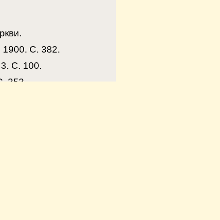
ркви.
1900. С. 382.
. С. 100.
. 353.
мской и Галичский //
myati
. Обзор деяний. Первая
бстоятельства кончины -