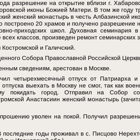
да разрешение на открытие вблизи г. Хабаровс
оровской иконы Божией Матери. В том же году т
кий женский монастырь в честь Албазинской ик
ло построено 20 храмов и получено разрешение н
овно-приходских школ. Духовная семинария в
 всех классов, произведен ремонт семинарских 
 Костромской и Галичский.
нного Собора Православной Российской Церкви
нным сведениям, арестован в Москве.
чил четырехмесячный отпуск от Патриарха и 
 отпуска выехать в Москву не смог, так как во
му покидать город. Отправил на Собор с
ромской Анастасиин женский монастырь (зачит
прошению уволен на покой. Получил разрешени
В последние годы проживал в с. Писцово Нерехт