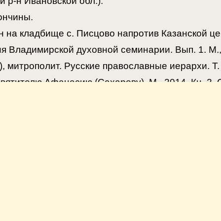
й р-н Ивановской обл.).
ончины.
н на кладбище с. Писцово напротив Казанской це
ия Владимирской духовной семинарии. Вып. 1. М., 
, митрополит. Русские православные иерархи. Т. 3
вятителю Афанасию (Сахарову). М., 2014. Кн. 2. С
адбище покоится епископ Евгений Костро
.ru
вгений (Бережков) // http://podvigvery.ru/kniga-pa
едия. Т. 17. С. 62.
авославной Российской Церкви 1917–1918 гг
1864–1924), епископ Костромской и Галичский: о