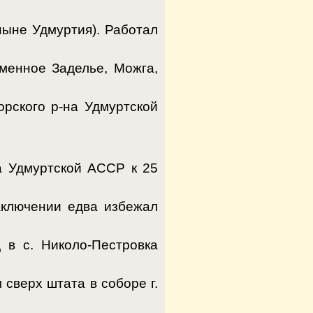
ныне Удмуртия). Работал
менное Заделье, Можга,
орского р-на Удмуртской
а Удмуртской АССР к 25
аключении едва избежал
 в с. Николо-Пестровка
 сверх штата в соборе г.