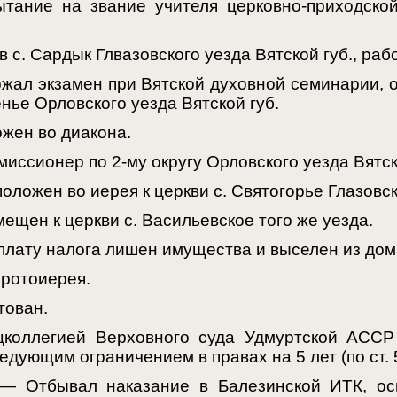
ание на звание учителя церковно-приходско
с. Сардык Глвазовского уезда Вятской губ., раб
жал экзамен при Вятской духовной семинарии, 
нье Орловского уезда Вятской губ.
ожен во диакона.
ссионер по 2-му округу Орловского уезда Вятск
положен во иерея к церкви с. Святогорье Глазовск
ещен к церкви с. Васильевское того же уезда.
плату налога лишен имущества и выселен из дом
протоиерея.
тован.
коллегией Верховного суда Удмуртской АССР
дующим ограничением в правах на 5 лет (по ст. 5
 — Отбывал наказание в Балезинской ИТК, ос