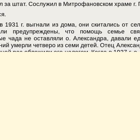
л за штат. Сослужил в Митрофановском храме г. 
я.
1931 г. выгнали из дома, они скитались от сел
ыли предупреждены, что помощь семье свя
ые чада не оставляли о. Александра, давали еду
ний умерли четверо из семи детей. Отец Алекса
дной раз обложили его налогом. Когда в 1937 г. 
го пережить и скончалась от горя. Отец Але
ли полны крыс. Однажды измученному свяще
он воспротивился ей и продолжал в заключении 
Один молодой парень был посажен по ложному 
бу. Отец Александр посоветовал ему читать «Отч
С. 4.
андровна (дочь).
тель).