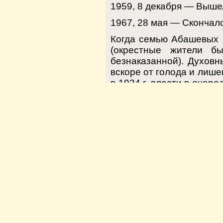
1959, 8 декабря — Выше
1967, 28 мая — Скончалс
Когда семью Абашевых в 
(окрестные жители б
безнаказанной). Духовн
вскоре от голода и лише
в 1934 г. власти в очере
матушка не смогла это
холодные казематы бы
отречении от сана, но 
Непрестанно молился. 
горько сетовал на судь
время его освободили.
1. Книга памяти. Ижевск. 
2. Абашева Лариса Алекс
3. Зелев С. В. (исследова