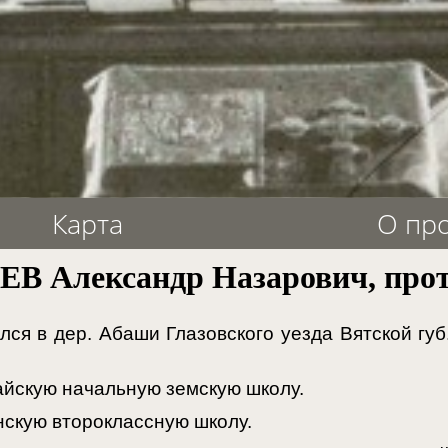
Карта
О пр
В Александр Назарович, прот
ся в дер. Абаши Глазовского уезда Вятской губ
йскую начальную земскую школу.
скую второклассную школу.