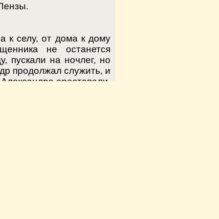
Пензы.
а к селу, от дома к дому
щенника не останется
, пускали на ночлег, но
ндр продолжал служить, и
о. Александра арестовали,
ксандр попал в тюрьму,
ннику пришла мысль об
свой пастырский подвиг.
обвинению в убийстве и
е наш». Через некоторое