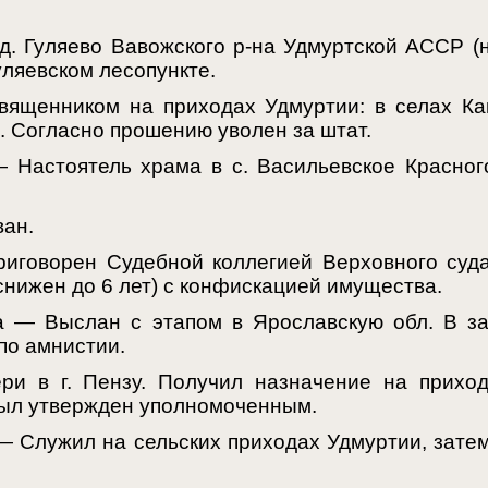
. Гуляево Вавожского р-на Удмуртской АССР (
уляевском лесопункте.
ященником на приходах Удмуртии: в селах Ка
. Согласно прошению уволен за штат.
 Настоятель храма в с. Васильевское Красног
ван.
риговорен Судебной коллегией Верховного суд
снижен до 6 лет) с конфискацией имущества.
та — Выслан с этапом в Ярославскую обл. В з
по амнистии.
и в г. Пензу. Получил назначение на приход
 был утвержден уполномоченным.
— Служил на сельских приходах Удмуртии, затем