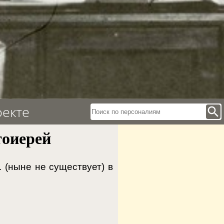
оекте
search
оиерей
. (ныне не существует) в