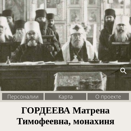
search
Персоналии
Карта
О проекте
ГОРДЕЕВА Матрена
Тимофеевна, монахиня