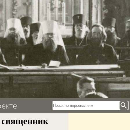
оекте
search
священник