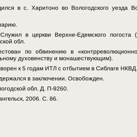
ился в с. Харитоно во Вологодского уезда Во
нарию.
лужил в церкви Верхне-Едемского погоста (
ской обл.
стован по обвинению в «контрреволюционно
ьному духовенству и монашествующим).
ворен к 5 годам ИТЛ с отбытием в Сиблаге НКВД
одержался в заключении. Освобожден.
огодской обл. Д. П-9260.
нгельск, 2006. С. 86.