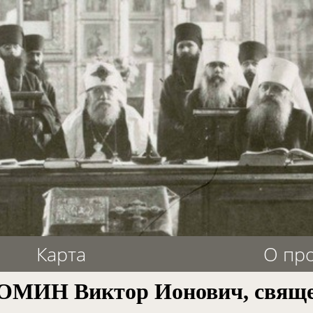
Карта
О пр
МИН Виктор Ионович, свящ