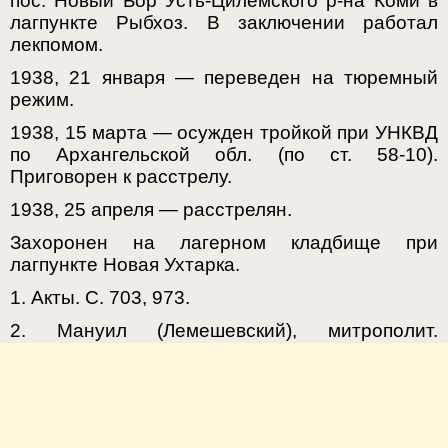
пос. Новый Бор Усть-Цилемского р-на Коми в
лагпункте Рыбхоз. В заключении работал
лекпомом.
1938, 21 января — переведен на тюремный
режим.
1938, 15 марта — осужден тройкой при УНКВД
по Архангельской обл. (по ст. 58-10).
Приговорен к расстрелу.
1938, 25 апреля — расстрелян.
Захоронен на лагерном кладбище при
лагпункте Новая Ухтарка.
1. Акты. С. 703, 973.
2. Мануил (Лемешевский), митрополит.
Русские православные иерархи. Т. 3. С. 244.
3. Цыпин В., протоиерей. История Русской
Церкви 1917–1997. С. 304, 739.
4. Православная энциклопедия. Т. 23. С. 8.