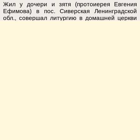
Жил у дочери и зятя (протоиерея Евгения
Ефимова) в пос. Сиверская Ленинградской
обл., совершал литургию в домашней церкви
почти ежедневно. Принимал посетителей и
духовных чад из Москвы, Ленинграда,
Новгорода, Торжка.
1971, 14 января — дата кончины.
1. Ильин А., протоиерей. Ответы духовным
детям. Куйбышев, 1990.
2. Некролог на 10-летие со дня кончины //
ЖМП. 1981. № 1. С. 21.
3. Попов И. В. Лужские храмы // С.-
Петербургские епархиальные ведомости. Вып.
19. С. 75.
4. Чинякова Г. П. Горение ко Христу //
https://azbyka.ru/fiction/