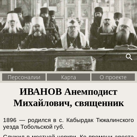
search
Персоналии
Карта
О проекте
ИВАНОВ Анемподист
Михайлович, священник
1896 — родился в с. Кабырдак Тюкалинского
уезда Тобольской губ.
Служил в местной церкви. Ко времени ареста